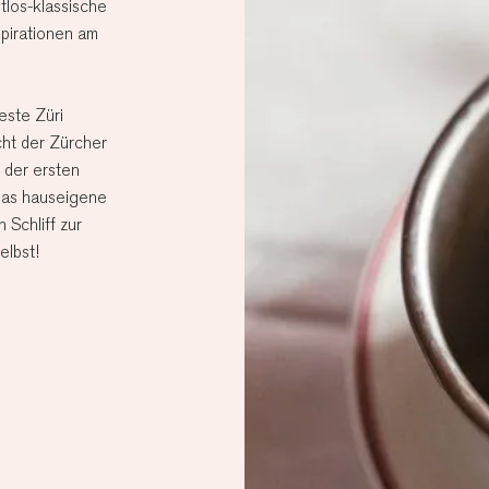
los-klassische
spirationen am
ste Züri
ht der Zürcher
 der ersten
 das hauseigene
 Schliff zur
elbst!