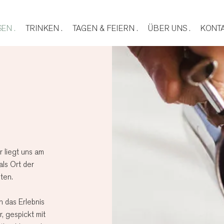
EN .
TRINKEN .
TAGEN & FEIERN .
ÜBER UNS .
KONTA
r liegt uns am
als Ort der
ten.
n das Erlebnis
, gespickt mit